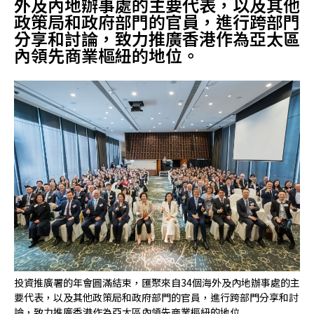
外及內地辦事處的主要代表，以及其他
政策局和政府部門的官員，進行跨部門
分享和討論，致力推廣香港作為亞太區
內領先商業樞紐的地位。
投資推廣署的年會圓滿結束，匯聚來自34個海外及內地辦事處的主
投
要代表，以及其他政策局和政府部門的官員，進行跨部門分享和討
演
論，致力推廣香港作為亞太區內領先商業樞紐的地位
球