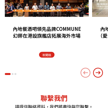
內地餐酒吧領先品牌COMMUNE
內
幻師在港設旗艦店拓展海外市場
（愛
新聞稿
聯繫我們
請提供聯絡資料，我們將盡快與您聯繫。