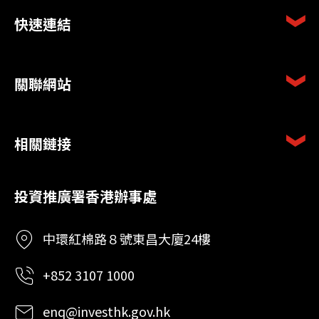
快速連結
關聯網站
相關鏈接
投資推廣署香港辦事處
中環紅棉路８號東昌大廈24樓
+852 3107 1000
enq@investhk.gov.hk