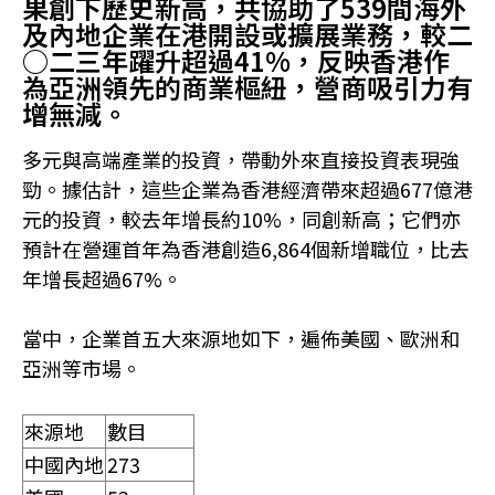
果創下歷史新高，共協助了539間海外
及內地企業在港開設或擴展業務，較二
○二三年躍升超過41%，反映香港作
為亞洲領先的商業樞紐，營商吸引力有
增無減。
多元與高端產業的投資，帶動外來直接投資表現強
勁。據估計，這些企業為香港經濟帶來超過677億港
元的投資，較去年增長約10%，同創新高；它們亦
預計在營運首年為香港創造6,864個新增職位，比去
年增長超過67%。
當中，企業首五大來源地如下，遍佈美國、歐洲和
亞洲等市場。
來源地
數目
中國內地
273