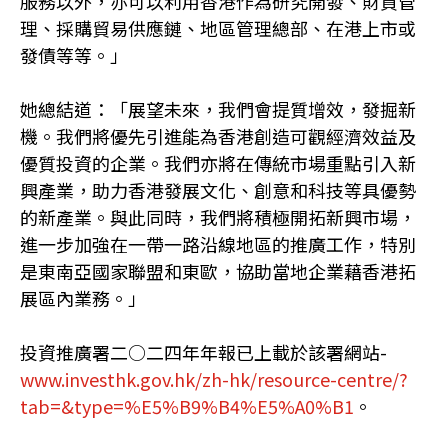
服務以外，亦可以利用香港作為研究開發、財資管
理、採購貿易供應鏈、地區管理總部、在港上市或
發債等等。」
她總結道：「展望未來，我們會提質增效，發掘新
機。我們將優先引進能為香港創造可觀經濟效益及
優質投資的企業。我們亦將在傳統市場重點引入新
興產業，助力香港發展文化、創意和科技等具優勢
的新產業。與此同時，我們將積極開拓新興市場，
進一步加強在一帶一路沿線地區的推廣工作，特別
是東南亞國家聯盟和東歐，協助當地企業藉香港拓
展區內業務。」
投資推廣署二○二四年年報已上載於該署網站-
www.investhk.gov.hk/zh-hk/resource-centre/?
tab=&type=%E5%B9%B4%E5%A0%B1
。