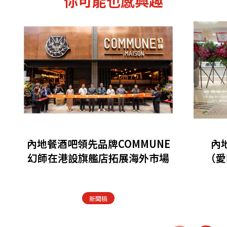
你可能也感興趣
內地餐酒吧領先品牌COMMUNE
內
幻師在港設旗艦店拓展海外市場
（愛
新聞稿