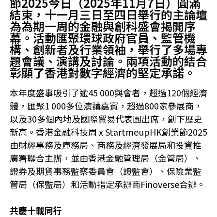
節2025今日（2025年11月7日）圓滿
結束，十一月三日至四日舉行的主論壇
為為期一周的金融與創科盛會揭開序
幕。活動匯聚環球政府官員、監管機
構、創新者及行業領袖，舉行了多場專
題會議、演講及討論。兩項活動的結合
彰顯了香港對數字經濟的堅定承諾。
本年度盛事吸引了逾45 000與會者，超過120個經濟
體，匯聚1 000多位演講嘉賓，超過800家參展商，
以及30多個內地及國際貿易代表團出席，創下歷史
新高。香港金融科技周 x StartmeupHK創業節2025
由財經事務及庫務局、商務及經濟發展局和投資推
廣署聯合主辦，並由香港金融管理局（金管局）、
證券及期貨事務監察委員會（證監會）、保險業監
管局（保監局）和活動指定承辦商Finoverse合辦。
共慶十載同行