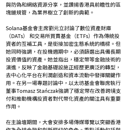
與防偽和網絡資源分享，並讚揚香港具前瞻性的區
塊鏈規管，為業界樹立了創新的典範。
Solana基金會主席劉元立討論了數位資產財庫
（DATs） 和交易所買賣基金（ETFs）作為傳統投
資者的互補工具，是銜接加密生態系統的橋樑。但
她同時強調，在投機週期中，必須篩選出具備長期
投資價值的資產。她並指出，穩定幣等金融技術的
演進，反映了金融基礎設施正經歷更廣泛的轉型，
去中心化平台在利潤創造和資本流動中發揮關鍵作
用。在另一場專題討論中，以太坊基金會聯席執行
董事Tomasz Stańczak強調了穩定幣在改善跨境支
付和推動機構投資者對代幣化資產的關注具有重要
作用。
在主論壇期間，大會安排多場傳媒導覽以突顯香港
作為全球金融和創新樞紐的角色。重點活動包括與