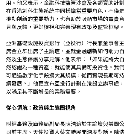
用。他又表示，金融科技監管沙盒及各類資助計劃
在香港創科生態系統中同樣擔當重要角色，不僅是
推動創新的重要動力，也有助於吸納巿場的寶貴意
見與反饋，更好檢視和完善現有政策及監管框架。
亞洲基礎設施投資銀行（亞投行）行長兼董事會主
席金立群出席了主論壇，並就金融創新如何助力自
然及生態保護分享見解。他表示：「如果能將大自
然認證為一種資產，就能使其具備可投資性。我們
可通過數字化手段擴大其規模，從而實現長期可持
續發展。」他更宣布亞投行計劃在港設立辦事處，
以滿足其不斷增長的業務需要。
從心領航：政策與生態圈視角
財經事務及庫務局副局長陳浩濂於主論壇與美圖公
司前主席、天使投資人蔡文勝展開深度對話。陳浩