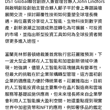
DST Global聯合創辦人兼管理合夥人John Lindfors
與啟明創投創始主管合夥人鄺子平於會上專題論壇
展開交流，探討顛覆性技術如何重塑全球增長機
遇。兩位嘉賓分享從人工智能、生物科技到數字資
產，創新浪潮正加速成熟並轉化為可擴展、可投資
的市場，並指出新型投資工具如何為全球投資者開
啓更多進入途徑。
富蘭克林鄧普頓總裁兼首席執行官莊麗雅預測，下
一波大型企業將在人工智能和加密創新領域中湧
現。她強調，儘管人工智能和區塊鏈具有變革性，
但最大的挑戰在於企業架構轉型管理，這方面初創
企業的適應能力優於傳統業者。莊麗雅指出，目前
的人工智能投資收益主要集中在晶片製造商和雲端
服務等基礎設施供應商，但未來增長將來自企業學
會利用人工智能擴大盈利空間。她還重點提到現實
世界中加密貨幣和NFT的應用，例如奢侈品的鑑定