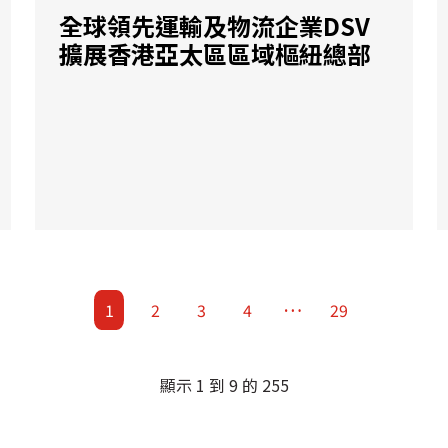
全球領先運輸及物流企業DSV
擴展香港亞太區區域樞紐總部
…
1
2
3
4
29
顯示 1 到 9 的 255