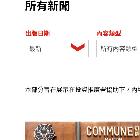
所有新聞
資源中心
常見問題
商業
出版日期
內容類型
關聯網站
最新
所有內容類型
香港家族辦公室
FintechHK
本部分旨在展示在投資推廣署協助下，內