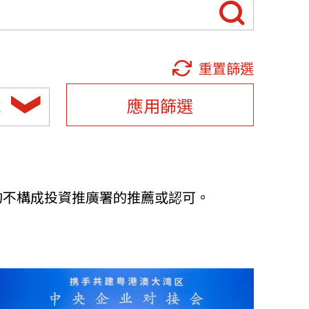
他語文內容
招聘
重置篩選
應用篩選
域
upHK
均不構成投資推廣署的推薦或認可。