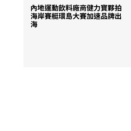
內地運動飲料廠商健力寶夥拍
海岸賽艇環島大賽加速品牌出
海