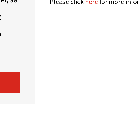
Please click
here
for more info
機遇﹕政府招標公告
推薦表格
其
X
h
新資本投資者入境計劃
Startme