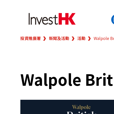
投資推廣署
新聞及活動
活動
Walpole B
EN
繁
简
香港營商優勢
我們的客戶
Walpole Bri
新聞及活動
業務領域
在港開業