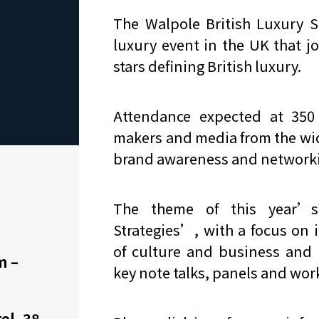
The Walpole British Luxury S
luxury event in the UK that j
stars defining British luxury.
Attendance expected at 350
makers and media from the wid
brand awareness and networki
The theme of this year’s
Strategies’, with a focus on i
of culture and business and 
m –
key note talks, panels and wo
el, 38