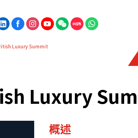
ritish Luxury Summit
tish Luxury Su
概述