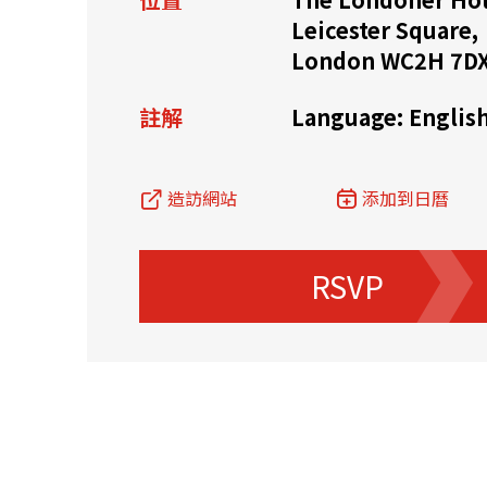
Leicester Square,
資源中心
常見問題
商業
London WC2H 7D
註解
Language: Englis
關聯網站
造訪網站
添加到日曆
香港家族辦公室
FintechHK
RSVP