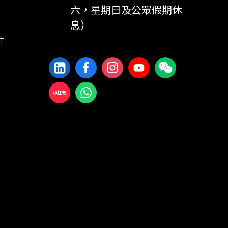
六，星期日及公眾假期休
息）
計