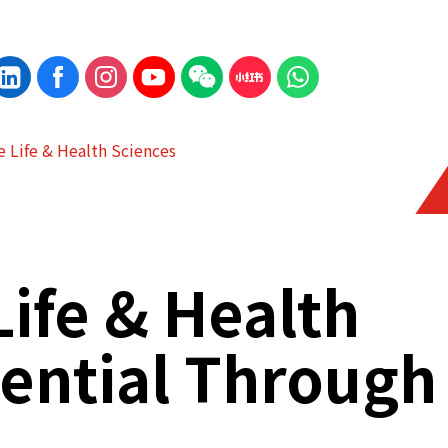
 Life & Health Sciences
ife & Health
tential Through