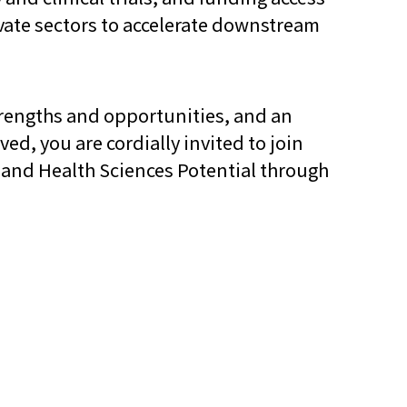
ate sectors to accelerate downstream
他語文內容
招聘
trengths and opportunities, and an
ed, you are cordially invited to join
 and Health Sciences Potential through
upHK