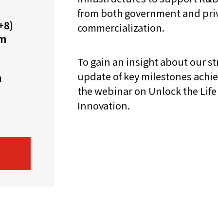
from both government and priv
機遇﹕政府招標公告
推薦表格
其
+8)
commercialization.
pm
To gain an insight about our s
update of key milestones achiev
h
the webinar on Unlock the Life
Innovation.
新資本投資者入境計劃
Startme