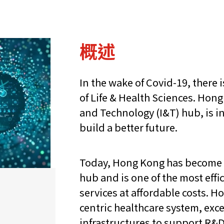
概述
In the wake of Covid-19, there
of Life & Health Sciences. Hon
and Technology (I&T) hub, is i
build a better future.
Today, Hong Kong has become A
hub and is one of the most effic
services at affordable costs. 
centric healthcare system, ex
infrastructures to support R&D 