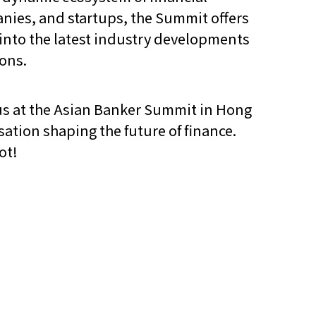
nies, and startups, the Summit offers
他語文內容
招聘
into the latest industry developments
ons.
 us at the Asian Banker Summit in Hong
sation shaping the future of finance.
ot!
upHK