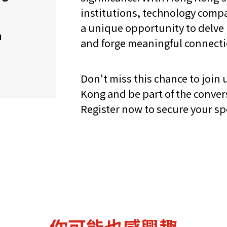
institutions, technology compa
機遇﹕政府招標公告
推薦表格
其
a unique opportunity to delve 
h
and forge meaningful connecti
Don't miss this chance to join
Kong and be part of the conver
Register now to secure your sp
新資本投資者入境計劃
Startme
你可能也感興趣