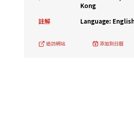
Kong
資源中心
常見問題
商業
註解
Language: Englis
關聯網站
造訪網站
添加到日曆
香港家族辦公室
FintechHK