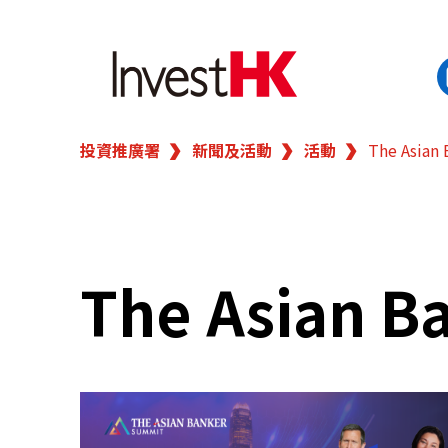
投資推廣署
新聞及活動
活動
The Asian
EN
繁
简
香港營商優勢
我們的客戶
The Asian B
新聞及活動
業務領域
在港開業