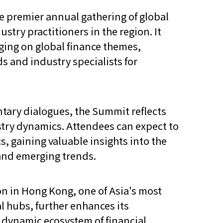
e premier annual gathering of global
stry practitioners in the region. It
aging on global finance themes,
s and industry specialists for
ary dialogues, the Summit reflects
stry dynamics. Attendees can expect to
cs, gaining valuable insights into the
 and emerging trends.
n in Hong Kong, one of Asia's most
l hubs, further enhances its
 dynamic ecosystem of financial