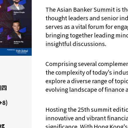
The Asian Banker Summit is th
thought leaders and senior indu
serves as a vital forum for eng
bringing together leading mind
insightful discussions.
Comprising several complement
the complexity of today's indu
explore a diverse range of topi
期四
evolving landscape of finance
+8)
Hosting the 25th summit editio
innovative and vibrant financia
ng
significance. With Hong Kong's