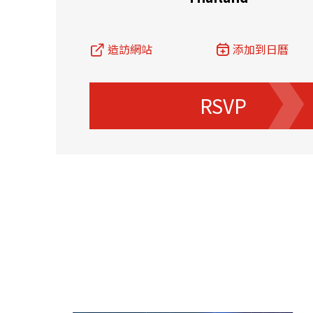
資源中心
常見問題
商業
造訪網站
添加到日曆
RSVP
關聯網站
香港家族辦公室
FintechHK