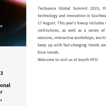
Techsauce Global Summit 2023, the
technology and innovation in Southeas
17 August. This year's lineup includes 
institutions, as well as a series o
sessions, interactive workshops, excit
keep up with fast-changing trends an
from trends.
Welcome to visit us at booth #P3!
23
ional
r
,