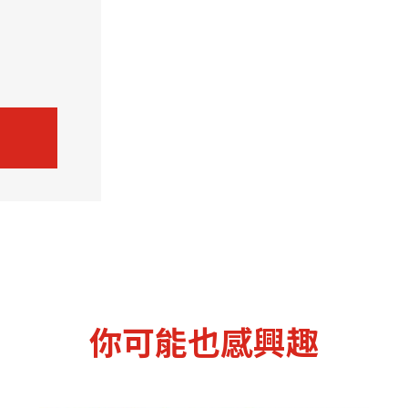
機遇﹕政府招標公告
推薦表格
其
新資本投資者入境計劃
Startme
你可能也感興趣