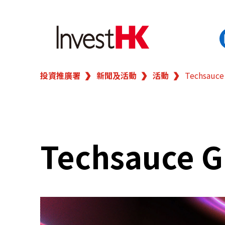
投資推廣署
新聞及活動
活動
Techsauce
EN
繁
简
香港營商優勢
我們的客戶
Techsauce G
新聞及活動
業務領域
在港開業