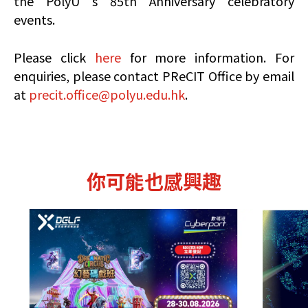
the PolyU’s 85th Anniversary celebratory
events.
Please click
here
for more information. For
enquiries, please contact PReCIT Office by email
at
precit.office@polyu.edu.hk
.
你可能也感興趣