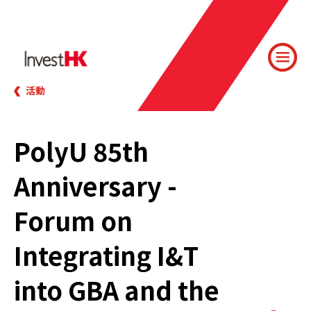
活動
PolyU 85th
Anniversary -
Forum on
Integrating I&T
into GBA and the