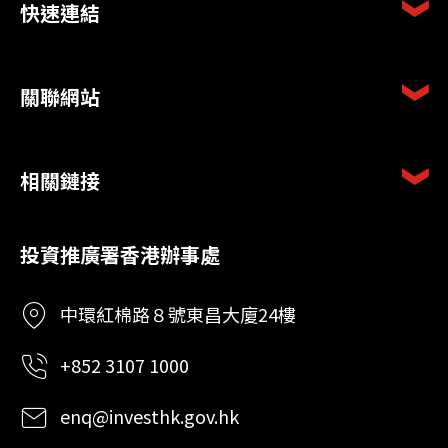
快速連結
關聯網站
相關鏈接
投資推廣署香港辦事處
中環紅棉路８號東昌大廈24樓
+852 3107 1000
enq@investhk.gov.hk