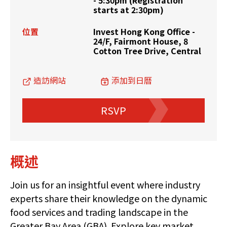
starts at 2:30pm)
位置
Invest Hong Kong Office -
24/F, Fairmont House, 8
Cotton Tree Drive, Central
造訪網站
添加到日曆
RSVP
概述
Join us for an insightful event where industry
experts share their knowledge on the dynamic
food services and trading landscape in the
Greater Bay Area (GBA). Explore key market