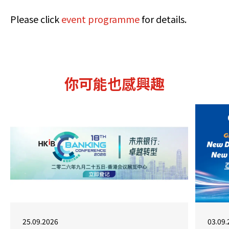
Please click
event programme
for details.
你可能也感興趣
25.09.2026
03.09.