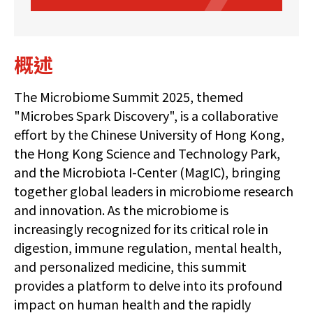
概述
The Microbiome Summit 2025, themed
"Microbes Spark Discovery", is a collaborative
effort by the Chinese University of Hong Kong,
the Hong Kong Science and Technology Park,
and the Microbiota I-Center (MagIC), bringing
together global leaders in microbiome research
and innovation. As the microbiome is
increasingly recognized for its critical role in
digestion, immune regulation, mental health,
and personalized medicine, this summit
provides a platform to delve into its profound
impact on human health and the rapidly