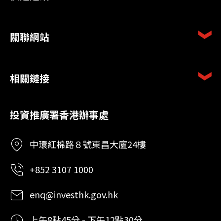
關聯網站
相關鏈接
投資推廣署香港辦事處
中環紅棉路８號東昌大廈24樓
+852 3107 1000
enq@investhk.gov.hk
上午8點45分 - 下午12點30分