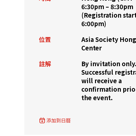
6:30pm – 8:30pm
資源中心
常見問題
商業
(Registration start
6:00pm)
位置
Asia Society Hon
關聯網站
Center
註解
By invitation only
香港家族辦公室
FintechHK
Successful registr
will receive a
confirmation prio
the event.
添加到日曆