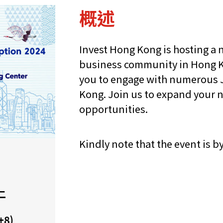
概述
Invest Hong Kong is hosting a 
business community in Hong K
you to engage with numerous 
Kong. Join us to expand your 
opportunities.
Kindly note that the event is b
二
+8)