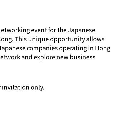
networking event for the Japanese
ong. This unique opportunity allows
Japanese companies operating in Hong
network and explore new business
y invitation only.