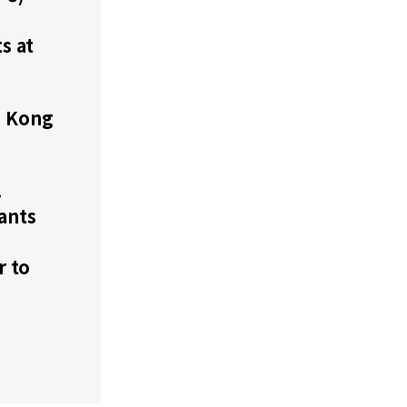
機遇﹕政府招標公告
推薦表格
其
s at
g Kong
.
新資本投資者入境計劃
Startme
ants
r to