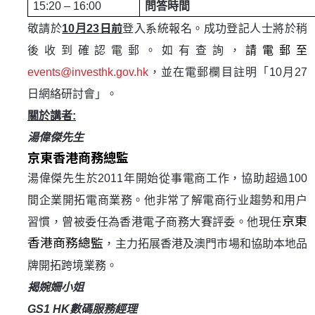
15:20 – 16:00
問答時
間
日前
敬請於
10
月
23
登入系統報名。成功登記人士將於稍
後收到確認電郵。
如有查詢，
請電郵至
events@investhk.gov.hk
，並在電郵欄目註明「
10
月
27
日
網絡研討會
」。
關於講者
:
湯偉傑先生
京東香港商務總監
湯偉傑先生於
2011
年開始從事電商工作，協助超過
100
間企業開拓電商業務。他非常了解電商行业趨勢和用户
京東
習慣，曾被委任為香港電子商務大賽評委。他現任
香港商務總監
，主力拓展香港及澳門市場和協助本地品
牌開拓跨境業務。
揭婉姍小姐
GS1 HK
數碼服務經理