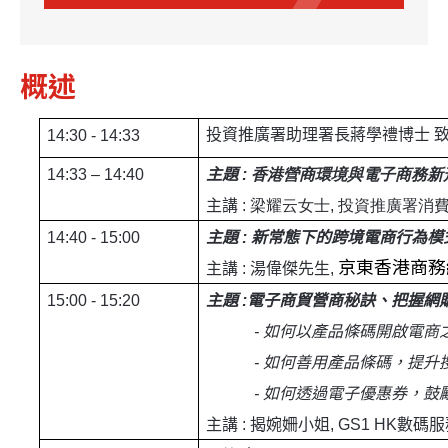
概述
投資推廣署助理署長蔣學禮博
士
14:30 - 14:33
14:33 – 14:40
主題
: 香港營商環境與電子商務新
主講
: 梁耀云女士, 投資推廣署
14:40 - 15:00
主題
:
新常態下的跨境電商行為模
京東香港商務
主講
:
湯偉傑先生
,
15:00 - 15:20
主題
:
電子商貿營商秘訣、把握網
-
如何以產品條碼開啟電商
-
如何善用產品條碼，提升
-
如何透過電子優惠券，鼓
主講
:
揭婉姍小姐
, GS1 HK
數碼服