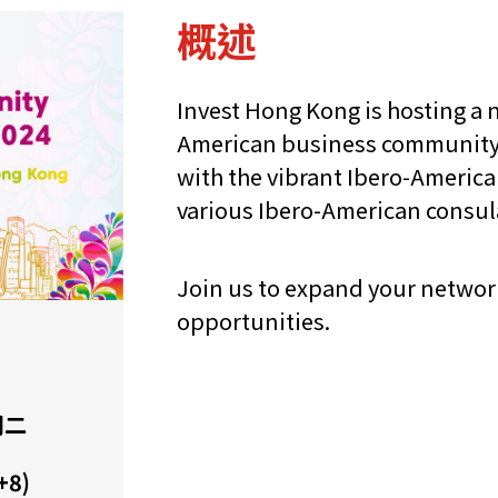
概述
Invest Hong Kong is hosting a 
American business community 
with the vibrant Ibero-Americ
various Ibero-American consu
Join us to expand your netwo
opportunities.
期二
+8)