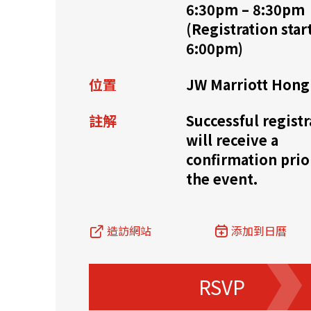
6:30pm – 8:30pm
(Registration start
資源中心
常見問題
商業
6:00pm)
位置
JW Marriott Hong
關聯網站
註解
Successful registr
will receive a
香港家族辦公室
FintechHK
confirmation prio
the event.
造訪網站
添加到日曆
RSVP