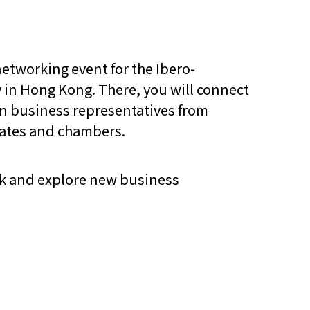
networking event for the Ibero-
in Hong Kong. There, you will connect
an business representatives from
lates and chambers.
rk and explore new business