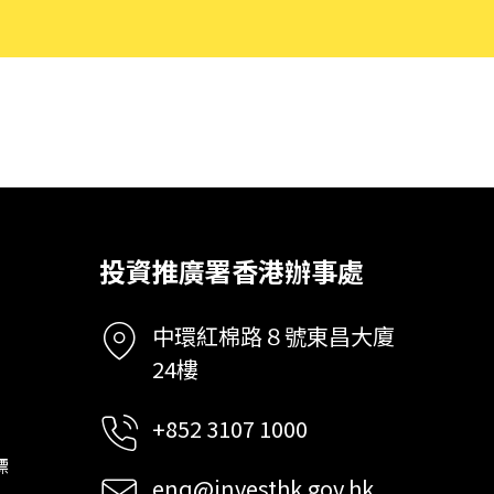
投資推廣署香港辦事處
中環紅棉路８號東昌大廈
24樓
+852 3107 1000
標
enq@investhk.gov.hk