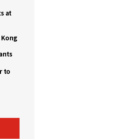
s at
機遇﹕政府招標公告
推薦表格
其
 Kong
ants
新資本投資者入境計劃
Startme
r to