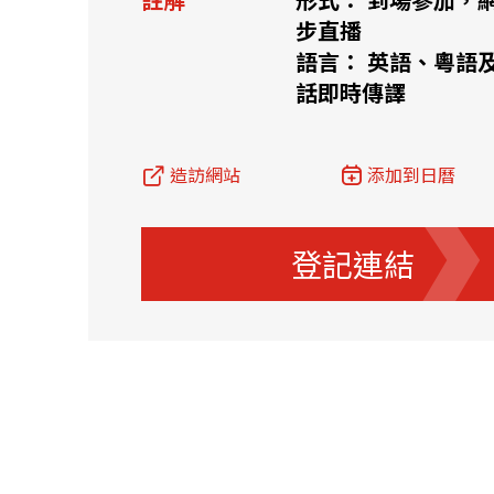
步直播
資源中心
常見問題
商業
語言： 英語、粵語
話即時傳譯
關聯網站
造訪網站
添加到日曆
香港家族辦公室
FintechHK
登記連結