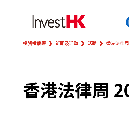
投資推廣署
新聞及活動
活動
香港法律周 
EN
繁
简
香港營商優勢
我們的客戶
香港法律周 20
新聞及活動
業務領域
在港開業