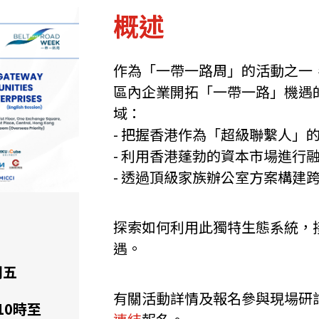
概述
作為「一帶一路周」的活動之一
區內企業開拓「一帶一路」機遇
域：
- 把握香港作為「超級聯繫人」
- 利用香港蓬勃的資本市場進行
- 透過頂級家族辦公室方案構建
探索如何利用此獨特生態系統，
遇。
期五
有關活動詳情及報名參與現場研
機遇﹕政府招標公告
推薦表格
其
午10時至