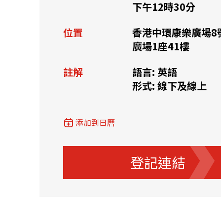
下午12時30分
位置
香港中環康樂廣場8
關聯網站
廣場1座41樓
註解
語言: 英語
香港家族辦公室
FintechHK
形式: 線下及線上
添加到日曆
登記連結