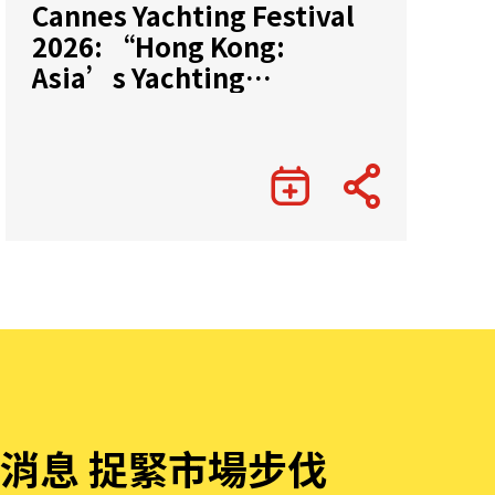
Cannes Yachting Festival
2026: “Hong Kong:
Asia’s Yachting
Gateway”
消息 捉緊市場步伐