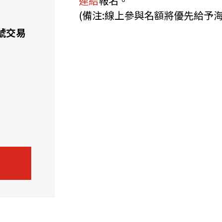
連結
報名。
(備注:線上參與名額將優先給予
號交易
新資本投資者入境計劃
Startme