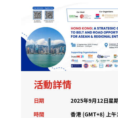
關於我們
聯繫我們
活動詳情
快速連結
日期
2025年9月12日星
資源中心
常見問題
商業
時間
香港 (GMT+8) 上