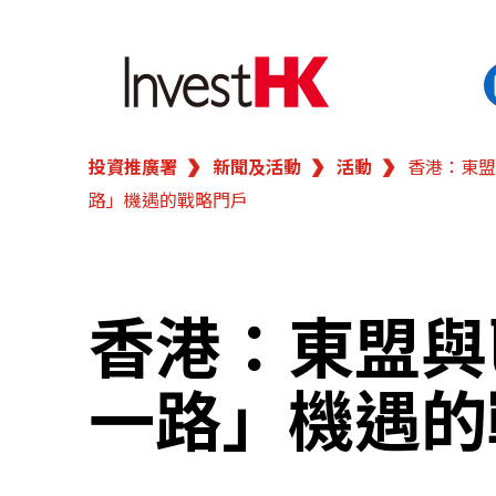
投資推廣署
新聞及活動
活動
香港：東盟
EN
繁
简
路」機遇的戰略門戶
香港營商優勢
我們的客戶
香港：東盟與
新聞及活動
一路」機遇的
業務領域
在港開業