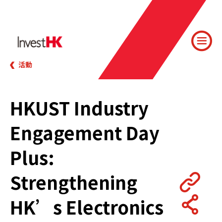
活動
HKUST Industry
Engagement Day
Plus:
Strengthening
HK’s Electronics