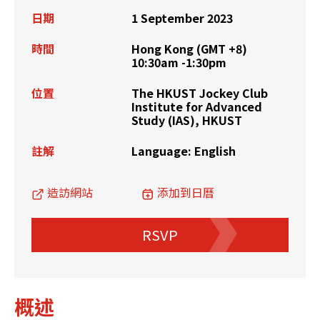
日期
1 September 2023
時間
Hong Kong (GMT +8)
10:30am -1:30pm
位置
The HKUST Jockey Club
Institute for Advanced
Study (IAS), HKUST
註解
Language: English
造訪網站
添加到日曆
RSVP
概述