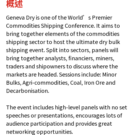
概述
Geneva Dry is one of the World’s Premier
Commodities Shipping Conference. It aims to
bring together elements of the commodities
shipping sector to host the ultimate dry bulk
shipping event. Split into sectors, panels will
bring together analysts, financiers, miners,
traders and shipowners to discuss where the
markets are headed. Sessions include: Minor
Bulks, Agri-commodities, Coal, Iron Ore and
Decarbonisation.
The event includes high-level panels with no set
speeches or presentations, encourages lots of
audience participation and provides great
networking opportunities.