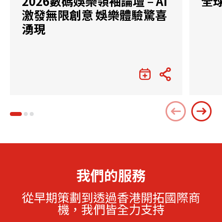
2026數碼娛樂領袖論壇 – AI
全
激發無限創意 娛樂體驗驚喜
湧現
我們的服務
從早期策劃到透過香港開拓國際商
機，我們皆全力支持