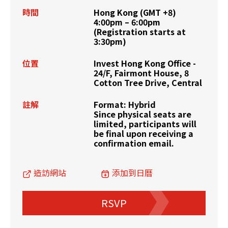
時間
Hong Kong (GMT +8)
4:00pm – 6:00pm
(Registration starts at
3:30pm)
位置
Invest Hong Kong Office -
24/F, Fairmont House, 8
Cotton Tree Drive, Central
註解
Format: Hybrid
Since physical seats are
limited, participants will
be final upon receiving a
confirmation email.
造訪網站
添加到日曆
RSVP