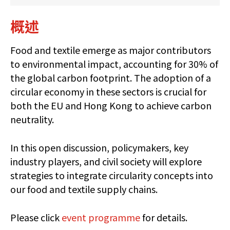
概述
Food and textile emerge as major contributors
to environmental impact, accounting for 30% of
the global carbon footprint. The adoption of a
circular economy in these sectors is crucial for
both the EU and Hong Kong to achieve carbon
neutrality.
In this open discussion, policymakers, key
industry players, and civil society will explore
strategies to integrate circularity concepts into
our food and textile supply chains.
Please click
event programme
for details.