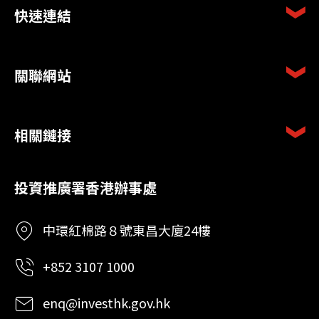
快速連結
關聯網站
相關鏈接
投資推廣署香港辦事處
中環紅棉路８號東昌大廈24樓
+852 3107 1000
enq@investhk.gov.hk