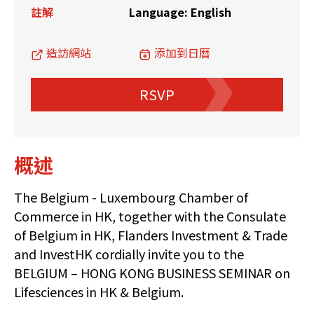
註解
Language: English
造訪網站
添加到日曆
RSVP
概述
The Belgium - Luxembourg Chamber of
Commerce in HK, together with the Consulate
of Belgium in HK, Flanders Investment & Trade
and InvestHK cordially invite you to the
BELGIUM – HONG KONG BUSINESS SEMINAR on
Lifesciences in HK & Belgium.