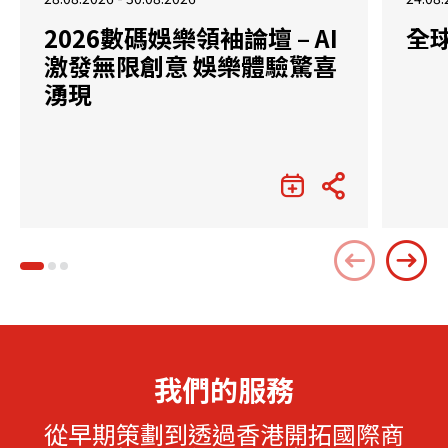
2026數碼娛樂領袖論壇 – AI
全
激發無限創意 娛樂體驗驚喜
湧現
我們的服務
從早期策劃到透過香港開拓國際商