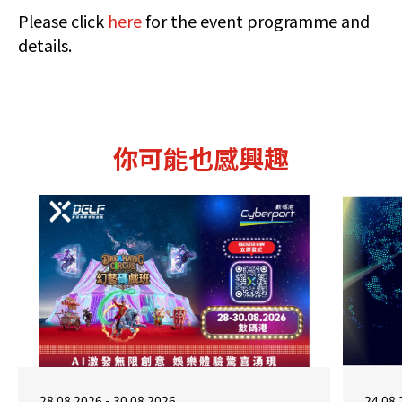
Please click
here
for the event programme and
details.
你可能也感興趣
28.08.2026 - 30.08.2026
24.08.