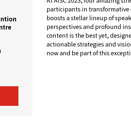
At AISC 2023, four amazing st
participants in transformative
機遇﹕政府招標公告
推薦表格
其
boosts a stellar lineup of spe
ntion
perspectives and profound insi
ntre
content is the best yet, desi
actionable strategies and visi
h
now and be part of this except
新資本投資者入境計劃
Startme