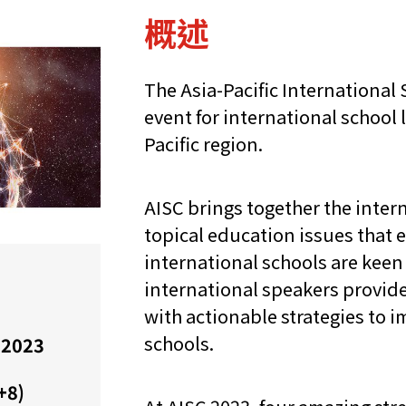
概述
The Asia-Pacific International
event for international school
Pacific region.
AISC brings together the inte
topical education issues that e
international schools are keen
international speakers provide
with actionable strategies to 
schools.
 2023
+8)