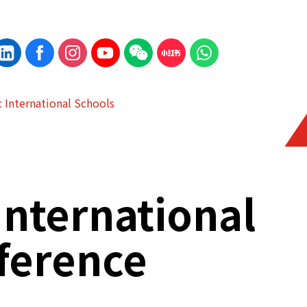
c International Schools
 International
ference