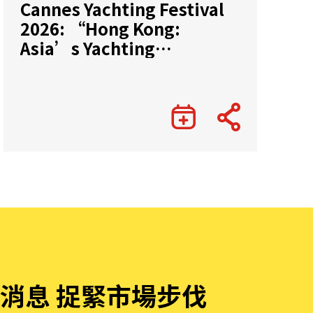
Cannes Yachting Festival
2026: “Hong Kong:
Asia’s Yachting
Gateway”
消息 捉緊市場步伐