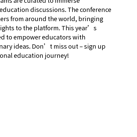
reams are curated to immerse
 education discussions. The conference
他語文內容
招聘
akers from around the world, bringing
ghts to the platform. This year’s
gned to empower educators with
onary ideas. Don’t miss out – sign up
ional education journey!
upHK