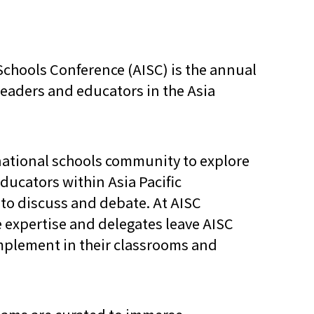
 Schools Conference (AISC) is the annual
 leaders and educators in the Asia
rnational schools community to explore
ducators within Asia Pacific
 to discuss and debate. At AISC
 expertise and delegates leave AISC
implement in their classrooms and