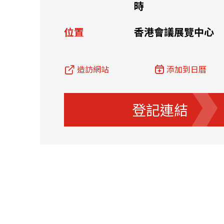
時
資源中心
常見問題
商業
位置
香港會議展覽中心
造訪網站
添加到日曆
關聯網站
登記連結
香港家族辦公室
FintechHK