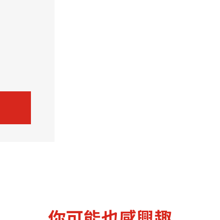
機遇﹕政府招標公告
推薦表格
其
新資本投資者入境計劃
Startme
你可能也感興趣