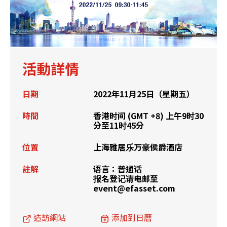
活動詳情
日期
2022年11月25日（星期五）
時間
香港时间 (GMT +8) 上午9时30
分至11时45分
位置
上海雅居乐万豪侯爵酒店
註解
语言：普通话
报名登记请电邮至
event@efasset.com
造訪網站
添加到日曆