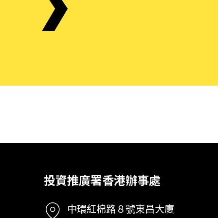
投資推廣署香港辦事處
中環紅棉路８號東昌大廈