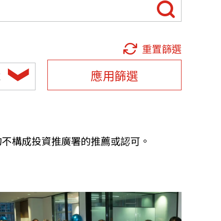
他語文內容
招聘
重置篩選
應用篩選
域
upHK
均不構成投資推廣署的推薦或認可。