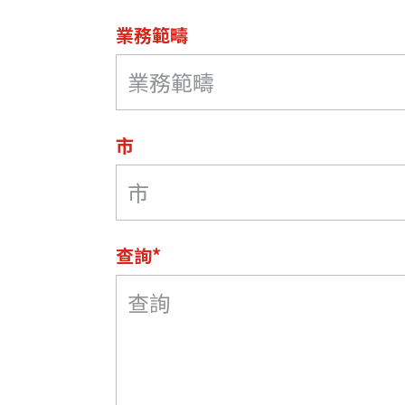
業務範疇
市
查詢*