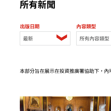
所有新聞
資源中心
常見問題
商業
出版日期
內容類型
關聯網站
最新
所有內容類型
香港家族辦公室
FintechHK
本部分旨在展示在投資推廣署協助下，內