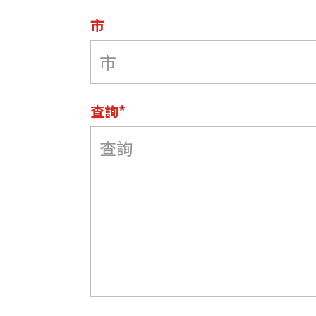
市
查詢*