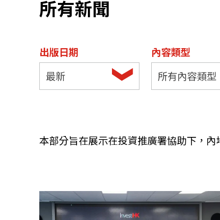
所有新聞
資源中心
常見問題
商業
出版日期
內容類型
關聯網站
最新
所有內容類型
香港家族辦公室
FintechHK
本部分旨在展示在投資推廣署協助下，內