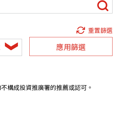
他語文內容
招聘
重置篩選
應用篩選
域
upHK
均不構成投資推廣署的推薦或認可。