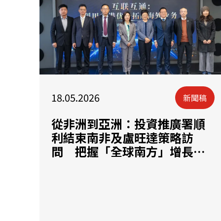
18.05.2026
新聞稿
從非洲到亞洲：投資推廣署順
利結束南非及盧旺達策略訪
問 把握「全球南方」增長動
力