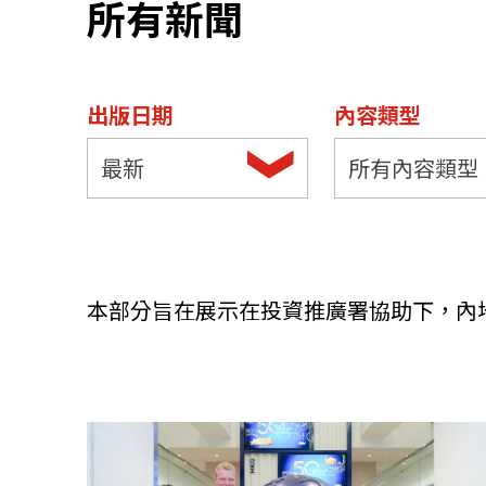
所有新聞
資源中心
常見問題
商業
出版日期
內容類型
關聯網站
最新
所有內容類型
香港家族辦公室
FintechHK
本部分旨在展示在投資推廣署協助下，內