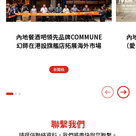
內地餐酒吧領先品牌COMMUNE
內
幻師在港設旗艦店拓展海外市場
（愛
新聞稿
聯繫我們
請提供聯絡資料，我們將盡快與您聯繫。