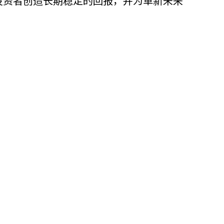
为投资者创造长期稳定的回报，并为革新未来
他语文内容
招聘
meupHK