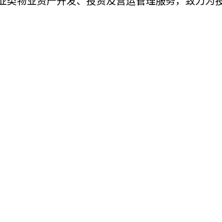
链工业类物业资产开发、投资及营运管理服务，致力
机遇：政府招标公告
推荐表格
其
技
新资本投资者入境计划
Start