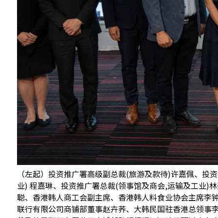
（左起）投资推广署高级副总裁(旅游及款待)许嘉佩、投资
业) 程嘉琳、投资推广署总裁(领事馆及商会,运输及工业)林劲松、Wils
聪、香港韩人商工会副主席、香港韩人料食业协会主席李
联行有限公司商铺部董事赵卉荞、大韩民国驻香港总领事