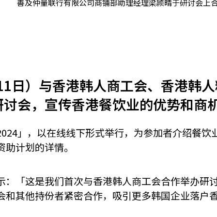
善及仲量联行有限公司商铺部助理经理梁颕晴于研讨会上
机遇：政府招标公告
推荐表格
其
11日）与香港韩人商工会、香港韩人料食
tion合办研讨会，宣传香港餐饮业的优势和商
技
新资本投资者入境计划
Start
2024」，以在线线下形式举行，为参加者介绍餐饮
资助计划的详情。
示：「这是我们首次与香港韩人商工会合作举办研
会和其他持份者紧密合作，吸引更多韩国企业落户