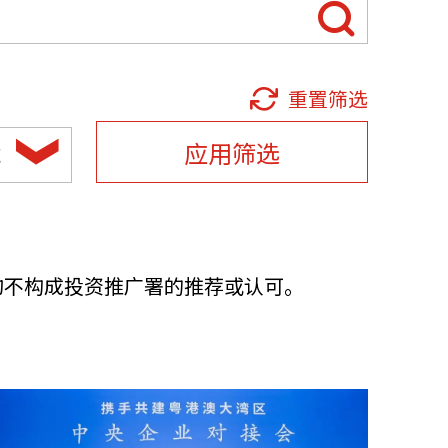
他语文内容
招聘
重置筛选
应用筛选
域
meupHK
均不构成投资推广署的推荐或认可。