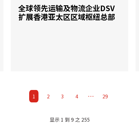
全球领先运输及物流企业DSV
扩展香港亚太区区域枢纽总部
…
1
2
3
4
29
显示 1 到 9 之 255