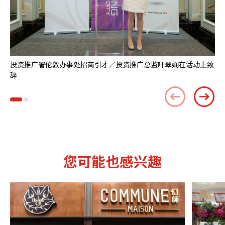
投资推广署伦敦办事处招商引才／投资推广总监叶翠娴在活动上致
由
辞
持
您可能也感兴趣