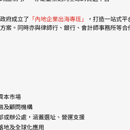
機遇﹕政府招標公告
推薦表格
其
政府成立了
「內地企業出海專班」
，打造一站式平
方案。同時亦與律師行、銀行、會計師事務所等合
新資本投資者入境計劃
Startme
資本市場
融及顧問機構
部或辦公處，涵蓋選址、營運支援
落地及全球化應用