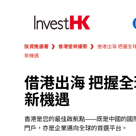
投資推廣署
香港營商優勢
借港出海 把握全
EN
繁
简
香港營商優勢
新機遇
我們的客戶
借港出海 把握全
新機遇
新聞及活動
業務領域
香港是您的最佳啟航點⸺既是中國的國
門戶，亦是企業邁向全球的首選平台。
在港開業