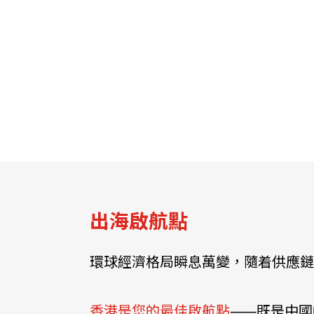
關於我們
聯繫我們
出海啟航點
環球經濟格局瞬息萬變，隨着供應鏈
快速連結
香港是您的最佳啟航點
⸺既是中國