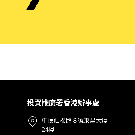
投資推廣署香港辦事處
中環紅棉路８號東昌大廈
24樓