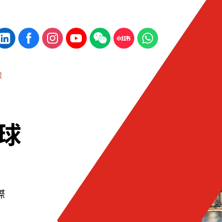
球
球
際