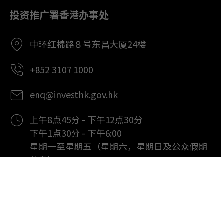
投资推广署香港办事处
中环红棉路８号东昌大厦24楼
+852 3107 1000
enq@investhk.gov.hk
上午8点45分 - 下午12点30分
下午1点30分 - 下午6:00
星期一至星期五（星期六，星期日及公众假期
休息）