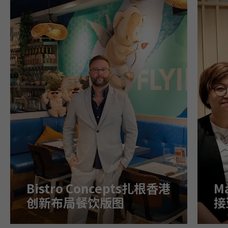
Bistro Concepts扎根香港
M
创新布局餐饮版图
接
场