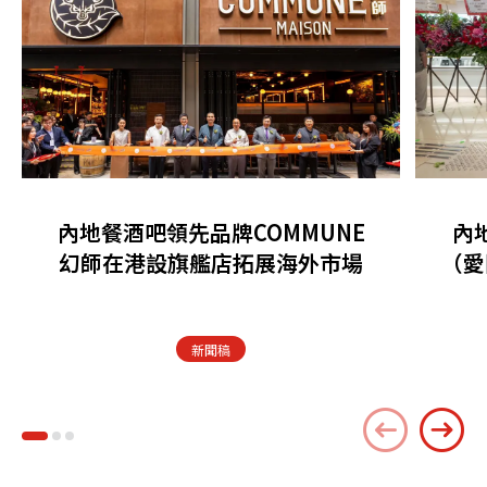
內地餐酒吧領先品牌COMMUNE
內
幻師在港設旗艦店拓展海外市場
（愛
新聞稿