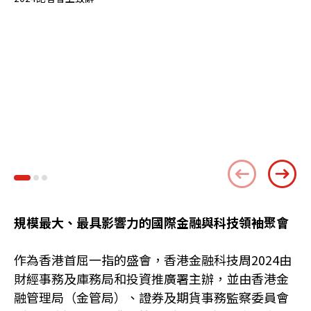
雄
局
中
首
技
事
昌
數
C
An
規模最大、最具影響力的國際金融與科技領袖聚會
作為香港首屈一指的盛會，香港金融科技周2024由
財經事務及庫務局和投資推廣署主辦，並由香港金
融管理局（金管局）、證券及期貨事務監察委員會