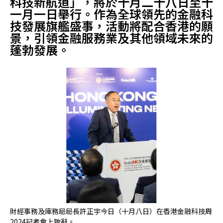
科技新航道」，將於十月二十八日至十
一月一日舉行。作為全球領先的金融科
技發展旗艦盛事，活動將配合香港的願
景，引領金融服務業及其他領域未來的
蓬勃發展。
財經事務及庫務局局長許正宇今日（十月八日）在香港金融科技周
投
2024記者會上致辭。
情