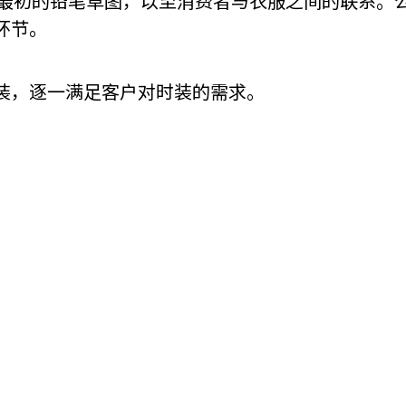
，包括最初的铅笔草图，以至消费者与衣服之间的联系
环节。
机遇：政府招标公告
推荐表格
其
装，逐一满足客户对时装的需求。
技
新资本投资者入境计划
Start