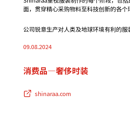
Shinaraa重视服装制作的每个阶段
面，贯穿精心采购物料至科技创新的各个
资源中心
常见问题
商业
公司锐意生产对人类及地球环境有利的服
关联网站
09.08.2024
香港家族办公室
香港金融科
消费品—奢侈时装
shinaraa.com