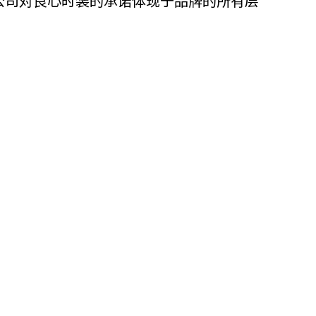
。公司对良心时装的承诺体现于品牌的所有层
他语文内容
招聘
meupHK