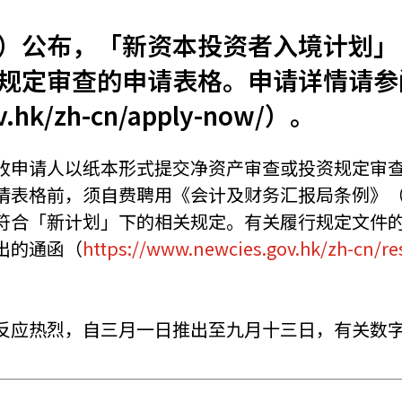
）公布，「新资本投资者入境计划」
机遇：政府招标公告
推荐表格
其
规定审查的申请表格。申请详情请参
v.hk/zh-cn/apply-now/）。
收申请人以纸本形式提交净资产审查或投资规定审
请表格前，须自费聘用《会计及财务汇报局条例》（
技
新资本投资者入境计划
Start
符合「新计划」下的相关规定。有关履行规定文件
出的通函（
https://www.newcies.gov.hk/zh-cn/r
反应热烈，自三月一日推出至九月十三日，有关数