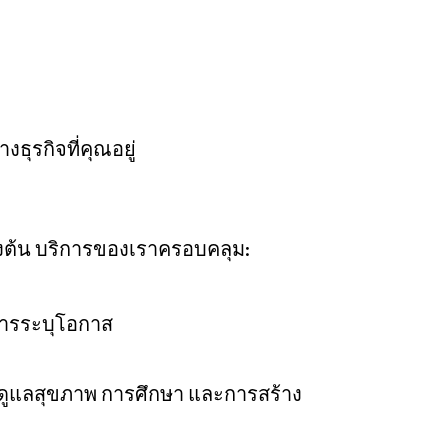
er Notices
Referral
ธุรกิจที่คุณอยู่
้องต้น บริการของเราครอบคลุม:
heme
StartmeupHK
การระบุโอกาส
ารดูแลสุขภาพ การศึกษา และการสร้าง