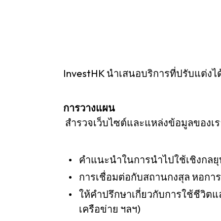
Resource Centre
FAQ
B
Form
Content in Other Lan
InvestHK นำเสนอบริการที่ปรับแต่งได้
การวางแผน
AFFILIATE SITES
สำรวจเว็บไซต์และแหล่งข้อมูลของเราเ
FamilyOfficeHK
FintechHK
คำแนะนำในการนำไปใช้เชิงกลยุท
การเชื่อมต่อกับสถานกงสุล หอการค
ให้คำปรึกษาเกี่ยวกับการใช้ชีวิ
เครือข่าย ฯลฯ)