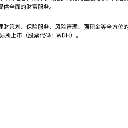
提供全面的财富服务。
机遇：政府招标公告
推荐表格
其
理财策划、保险服务、风险管理、强积金等全方位
交易所上市（股票代码：WDH）。
技
新资本投资者入境计划
Start