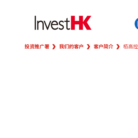
投资推广署
我们的客户
客户简介
栢高控
EN
繁
简
香港营商优势
我们的客户
新闻及活动
业务领域
在港开业