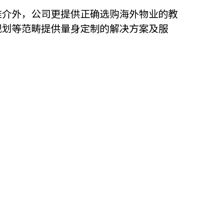
推介外，公司更提供正确选购海外物业的教
他语文内容
招聘
规划等范畴提供量身定制的解决方案及服
meupHK