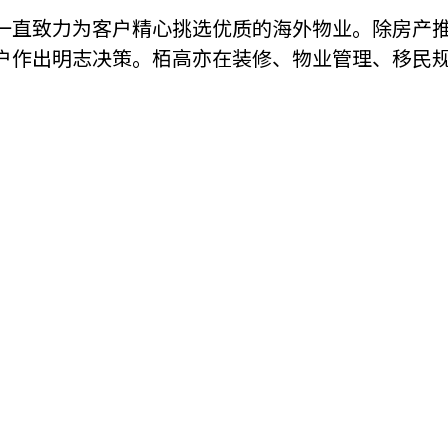
一直致力为客户精心挑选优质的海外物业。除房产
机遇：政府招标公告
推荐表格
其
户作出明志决策。栢高亦在装修、物业管理、移民
技
新资本投资者入境计划
Start