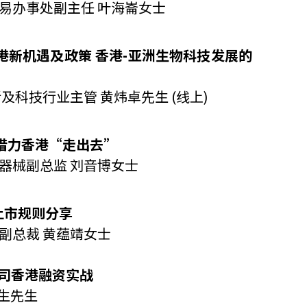
易办事处副主任 叶海崙女士
他语文内容
招聘
业的香港新机遇及政策 香港-亚洲生物科技发展的
及科技行业主管 黄炜卓先生 (线上)
如何借力香港“走出去”
meupHK
器械副总监 刘音博女士
港上市规则分享
副总裁 黄蕴靖女士
技公司香港融资实战
生先生