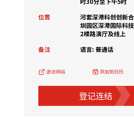
时30分至下午5时
资源中心
常见问题
商业
位置
河套深港科创创新合
圳园区深港国际科技
2楼路演厅及线上
关联网站
备注
语言: 普通话
香港家族办公室
香港金融科
造访网站
添加到日历
登记连结