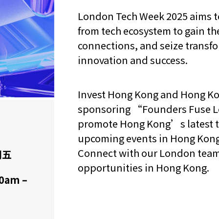
London Tech Week 2025 aims to
from tech ecosystem to gain th
connections, and seize transfo
innovation and success.
Invest Hong Kong and Hong Ko
sponsoring “Founders Fuse L
promote Hong Kong’s latest te
upcoming events in Hong Kong f
Connect with our London team 
期五
opportunities in Hong Kong.
0am –