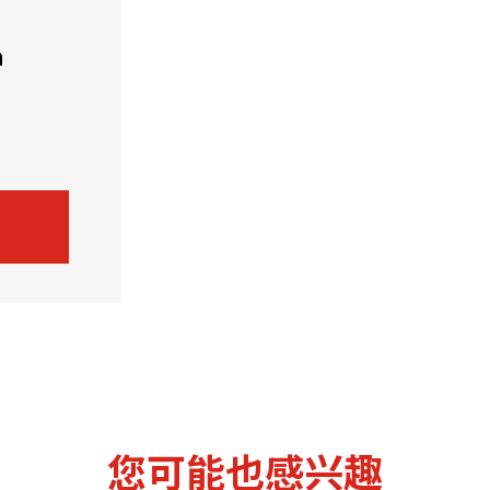
机遇：政府招标公告
推荐表格
其
h
技
新资本投资者入境计划
Start
您可能也感兴趣