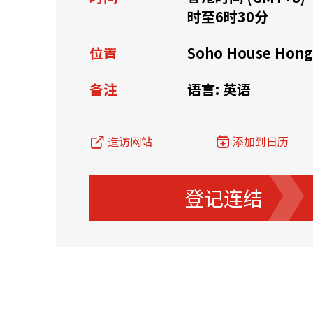
时至6时30分
资源中心
常见问题
商业
位置
Soho House Hong
备注
语言: 英语
关联网站
造访网站
添加到日历
香港家族办公室
香港金融科
登记连结