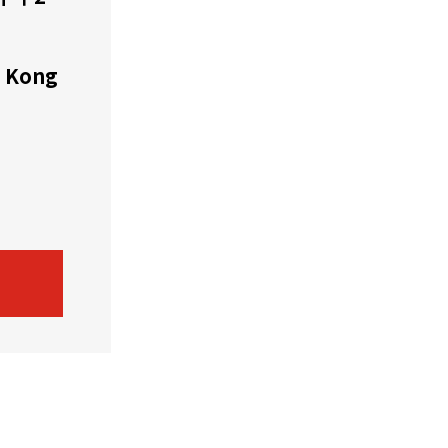
机遇：政府招标公告
推荐表格
其
 Kong
技
新资本投资者入境计划
Start