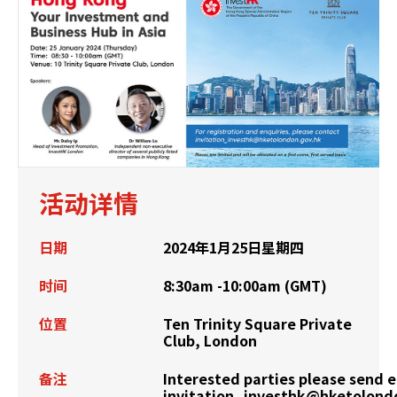
活动详情
日期
2024年1月25日星期四
时间
8:30am -10:00am (GMT)
位置
Ten Trinity Square Private
Club, London
备注
Interested parties please send e
invitation_investhk@hketolond