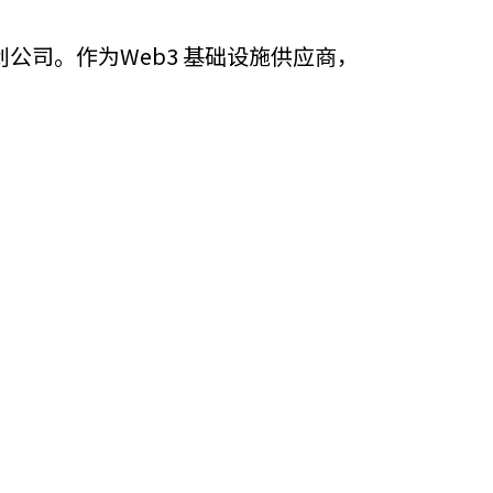
他语文内容
招聘
期初创公司。作为Web3 基础设施供应商，
meupHK