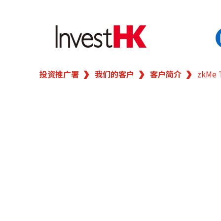
投资推广署
我们的客户
客户简介
zkMe 
EN
繁
简
香港营商优势
我们的客户
新闻及活动
业务领域
在港开业