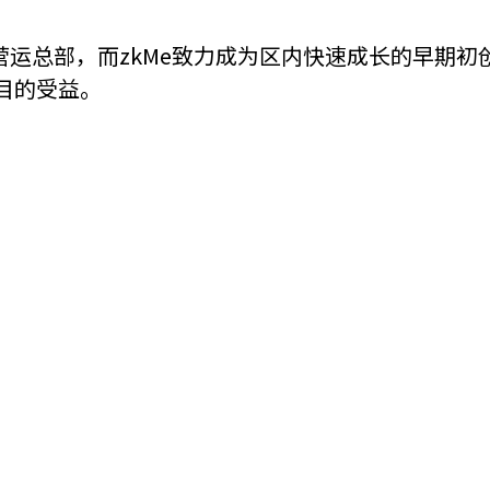
机遇：政府招标公告
推荐表格
其
ted的全球营运总部，而zkMe致力成为区内快速成长的早
项目的受益。
技
新资本投资者入境计划
Start