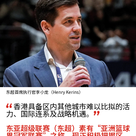
东超首席执行官李小龙（Henry Kerins）
香港具备区内其他城市难以比拟的活
力、国际连系及战略机遇。
东亚超级联赛（东超）素有“亚洲篮球
界冠军联赛”之称，现正积极把握区