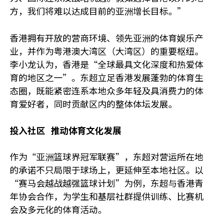
方，我们将难以达成目前的亚洲增长目标。”
香港拥有开放的营商环境、领先亚洲的体育娱乐产
业，并作为粤港澳大湾区（大湾区）的重要枢纽。
李小龙认为，香港是“全球最具文化深度和热爱体
育的地区之一”。东超立足香港发展蓬勃的体育生
态圈，既能紧密连系本地众多年轻及具消费力的体
育爱好者，同时贡献区内的整体体坛发展。
投入社区 推动体育文化发展
作为“亚洲篮球界冠军联赛”，东超对营运所在地
的承诺不只局限于球场上，更延伸至本地社区。以
“赛马会越战越强篮球计划”为例，东超与香港青
年协会合作，为学生和基层社群提供训练、比赛机
会及多元化的体育活动。