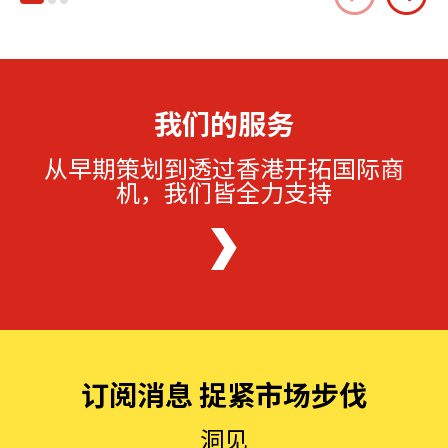
我们的服务
从早期策划到透过香港开拓国际商
机，我们皆全力支持
订阅消息 捉紧市场步伐
洞见