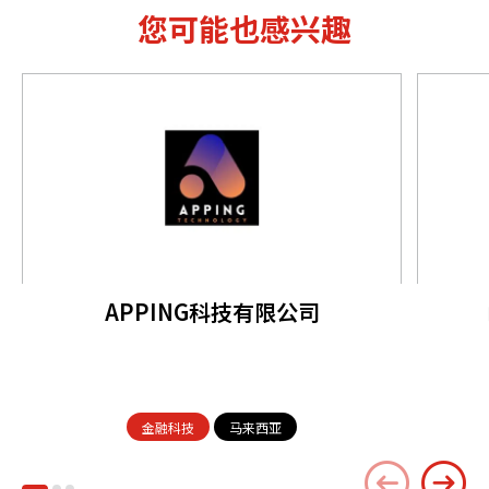
您可能也感兴趣
APPING科技有限公司
金融科技
马来西亚