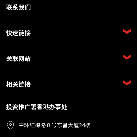
联系我们
快速链接
关联网站
相关链接
投资推广署香港办事处
中环红棉路８号东昌大厦24楼