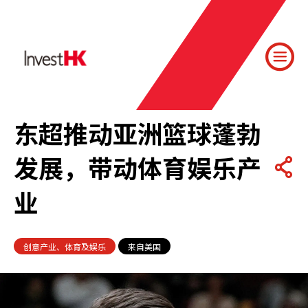
东超推动亚洲篮球蓬勃
发展，带动体育娱乐产
业
创意产业、体育及娱乐
来自美国