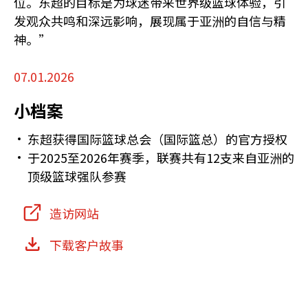
位。东超的目标是为球迷带来世界级篮球体验，引
发观众共鸣和深远影响，展现属于亚洲的自信与精
神。”
07.01.2026
小档案
东超获得国际篮球总会（国际篮总）的官方授权
于2025至2026年赛季，联赛共有12支来自亚洲的
顶级篮球强队参赛
造访网站
下载客户故事