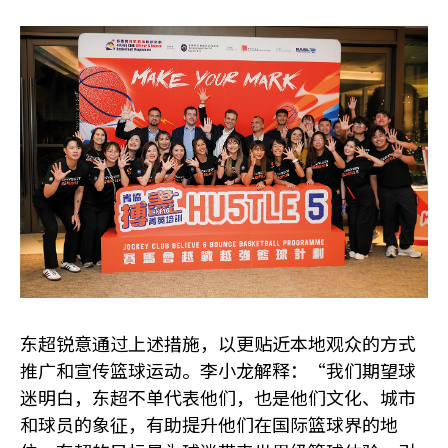
东超锐意通过上述措施，以更贴近本地观众的方式
推广和宣传篮球运动。李小龙解释：“我们期望球
迷明白，东超不单代表他们，也是他们文化、城市
和球员的象征，有助提升他们在国际篮球界的地