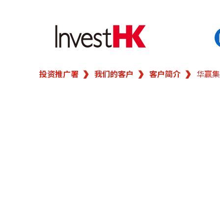
投资推广署
我们的客户
客户简介
华赢集
EN
繁
简
香港营商优势
我们的客户
新闻及活动
业务领域
在港开业