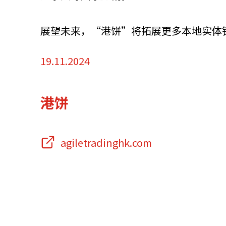
资源中心
常见问题
商业
展望未来，“港饼”将拓展更多本地实体
19.11.2024
关联网站
港饼
香港家族办公室
香港金融科
agiletradinghk.com