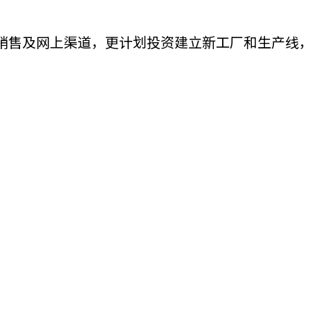
机遇：政府招标公告
推荐表格
其
销售及网上渠道，更计划投资建立新工厂和生产线
技
新资本投资者入境计划
Start