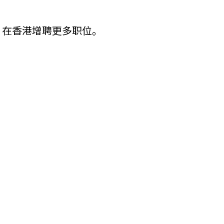
他语文内容
招聘
，在香港增聘更多职位。
meupHK